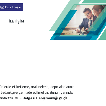
Bize Ulaşın
İLETİŞİM
rünlerde etiketleme, makinelerin, depo alanlarının
edarikçiye geri iade edilmelidir. Bunun yanında
tandarttır.
OCS Belgesi Danışmanlığı
güçlü