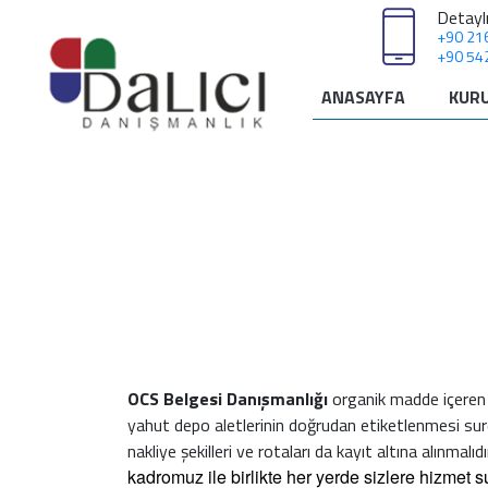
Detaylı
+90 21
+90 54
ANASAYFA
KUR
OCS Belgesi Danışmanlığı
organik madde içeren ve
yahut depo aletlerinin doğrudan etiketlenmesi suret
nakliye şekilleri ve rotaları da kayıt altına alınmalı
kadromuz ile birlikte her yerde sizlere hizmet 