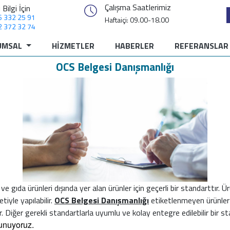
Çalışma Saatlerimiz
 Bilgi İçin
6 332 25 91
Haftaiçi: 09.00-18.00
2 372 32 74
UMSAL
HİZMETLER
HABERLER
REFERANSLAR
OCS Belgesi Danışmanlığı
 gıda ürünleri dışında yer alan ürünler için geçerli bir standarttır. Ü
iyle yapılabilir.
OCS Belgesi Danışmanlığı
etiketlenmeyen ürünler t
dır. Diğer gerekli standartlarla uyumlu ve kolay entegre edilebilir bir s
sunuyoruz.